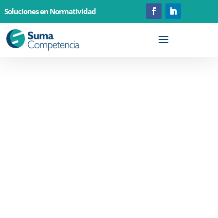
Soluciones en Normatividad
Curso/Taller
Manejo
Higiénico de los
Alimentos
2 Sesiones, 6